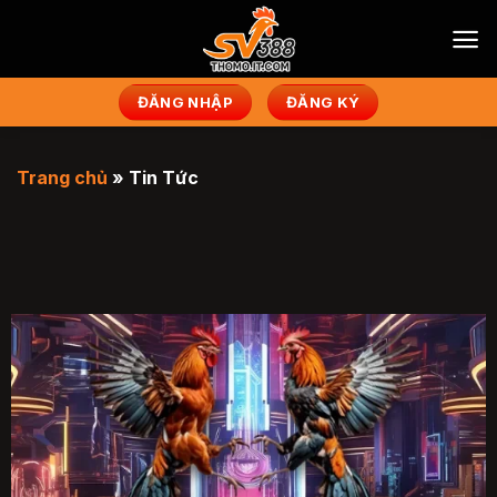
Bỏ
qua
nội
dung
ĐĂNG NHẬP
ĐĂNG KÝ
Trang chủ
»
Tin Tức