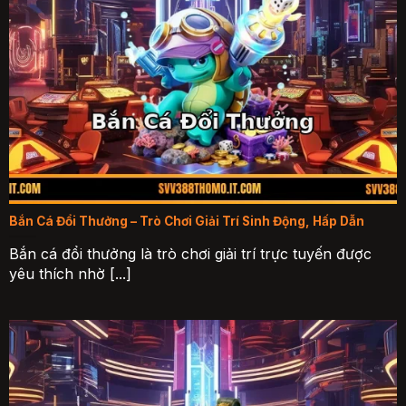
Bắn Cá Đổi Thưởng
Bắn Cá Đổi Thưởng – Trò Chơi Giải Trí Sinh Động, Hấp Dẫn
Bắn cá đổi thưởng là trò chơi giải trí trực tuyến được
yêu thích nhờ [...]