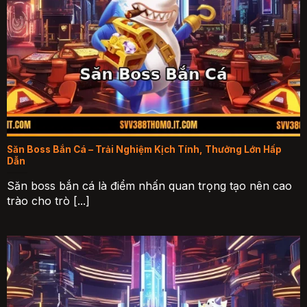
Săn Boss Bắn Cá
Săn Boss Bắn Cá – Trải Nghiệm Kịch Tính, Thưởng Lớn Hấp
Dẫn
Săn boss bắn cá là điểm nhấn quan trọng tạo nên cao
trào cho trò [...]