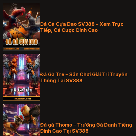
Đá Gà Cựa Dao SV388 – Xem Trực
Tiếp, Cá Cược Đỉnh Cao
đá gà cựa dao
Đá Gà Tre – Sân Chơi Giải Trí Truyền
Thống Tại SV388
Đá Gà Tre
Đá gà Thomo – Trường Gà Danh Tiếng
Đỉnh Cao Tại SV388