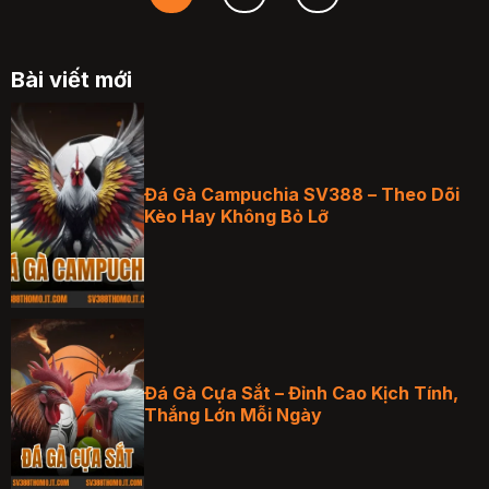
Bài viết mới
Đá Gà Campuchia SV388 – Theo Dõi
Kèo Hay Không Bỏ Lỡ
đá gà
campuchia
Đá Gà Cựa Sắt – Đỉnh Cao Kịch Tính,
Thắng Lớn Mỗi Ngày
đá gà cựa sắt