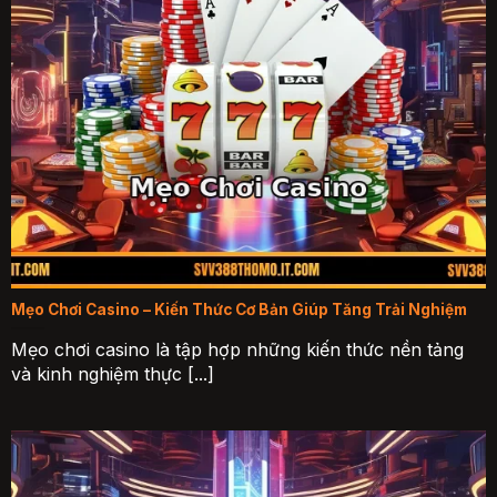
Mẹo Chơi Casino
Mẹo Chơi Casino – Kiến Thức Cơ Bản Giúp Tăng Trải Nghiệm
Mẹo chơi casino là tập hợp những kiến thức nền tảng
và kinh nghiệm thực [...]