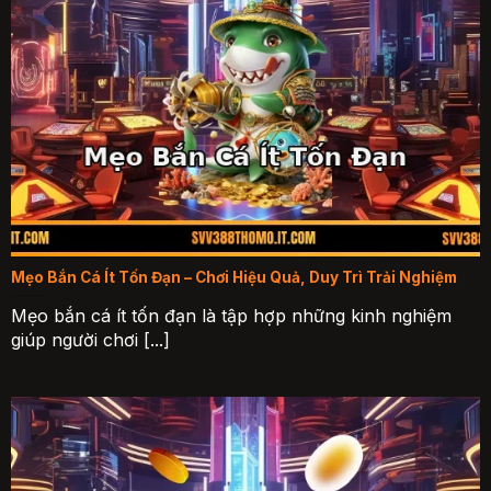
Mẹo Bắn Cá Ít Tốn Đạn
Mẹo Bắn Cá Ít Tốn Đạn – Chơi Hiệu Quả, Duy Trì Trải Nghiệm
Mẹo bắn cá ít tốn đạn là tập hợp những kinh nghiệm
giúp người chơi [...]