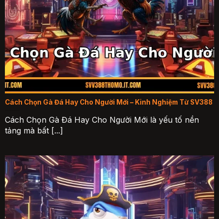
Cách Chọn Gà Đá Hay Cho Người Mới
Cách Chọn Gà Đá Hay Cho Người Mới – Kinh Nghiệm Từ SV388
Cách Chọn Gà Đá Hay Cho Người Mới là yếu tố nền
tảng mà bất [...]