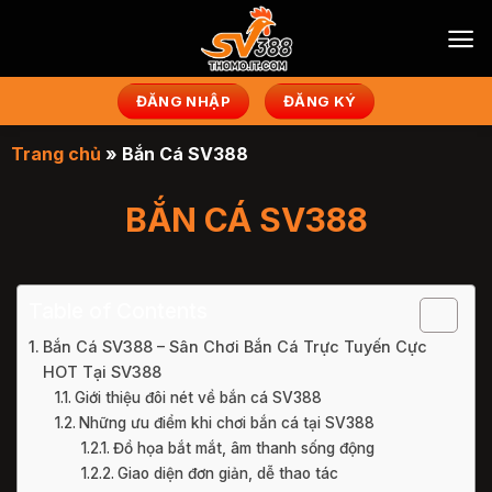
Bỏ
qua
nội
dung
ĐĂNG NHẬP
ĐĂNG KÝ
Trang chủ
»
Bắn Cá SV388
BẮN CÁ SV388
Table of Contents
Bắn Cá SV388 – Sân Chơi Bắn Cá Trực Tuyến Cực
HOT Tại SV388
Giới thiệu đôi nét về bắn cá SV388
Những ưu điểm khi chơi bắn cá tại SV388
Đồ họa bắt mắt, âm thanh sống động
Giao diện đơn giản, dễ thao tác